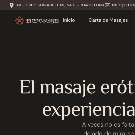
AV. JOSEP TARRADELLAS, 54 B - BARCELONA
INFO@EDE
Inicio
Carta de Masajes
El masaje erót
experiencia
A veces no es falt
dejado de mirarse