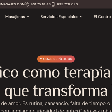
NMASAJES.COM
931 75 18 46
635 728 090
Masajistas
Servicios Especiales
El Centro
MASAJES ERÓTICOS
ico como terapia
 que transforma 
a de amor. Es rutina, cansancio, falta de tiempo 
 con la misma curiosidad de antes.Cada vez más