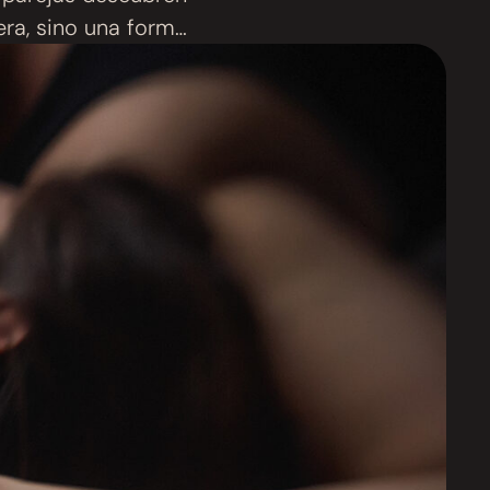
era, sino una forma
olver a …